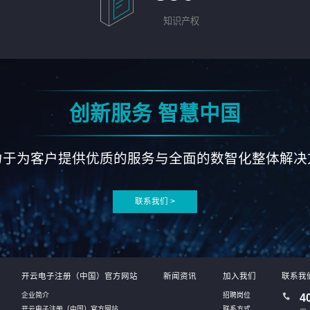
知识产权
创新服务 智慧中国
力于为客户提供优质的服务与全面的数智化整体解决
联系我们 >
开云电子注册（中国）官方网站
新闻资讯
加入我们
联系我
企业简介
招聘岗位
4
开云电子注册（中国）官方网站
联系方式