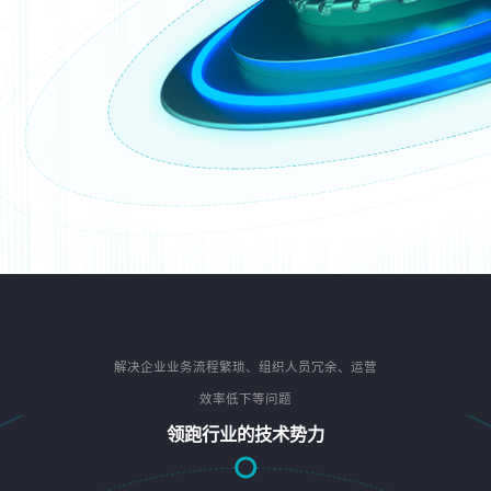
解决企业业务流程繁琐、组织人员冗余、运营
效率低下等问题
领跑行业的技术势力