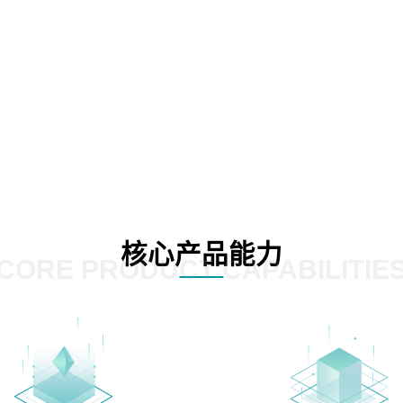
核心产品能力
CORE PRODUCT CAPABILITIE