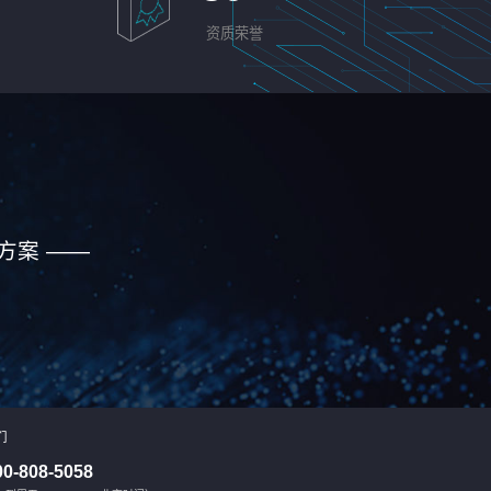
资质荣誉
方案 ——
们
00-808-5058