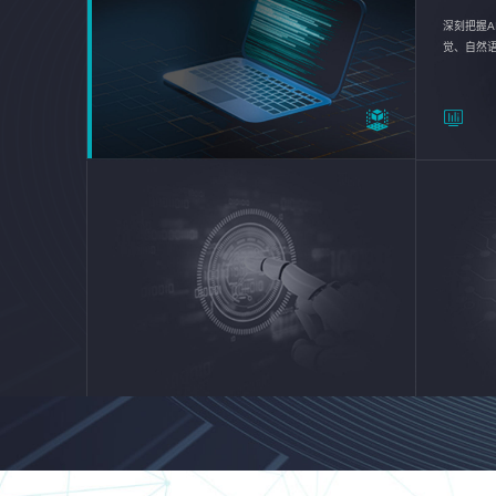
深刻把握A
觉、自然
续优化企业
平台